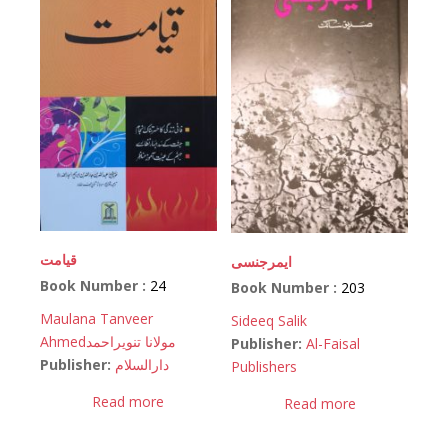
قیامت
ایمرجنسی
Book Number :
24
Book Number :
203
Maulana Tanveer
Sideeq Salik
Ahmed
مولانا تنویراحمد
Publisher:
Al-Faisal
Publisher:
دارالسلام
Publishers
Read more
Read more