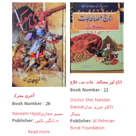
اناج اور مصالحہ جات سے علاج
Book Number :
22
آخری معرکہ
Doctor Shiri Nandan
Book Number :
26
Bansal
ڈاکٹر شری ننداں
Naseem Hijazi
نسیم حجازی
بنسال
Publisher:
جہانگیر بکس
Publisher:
Al-Rehman
Book Foundation
Read more